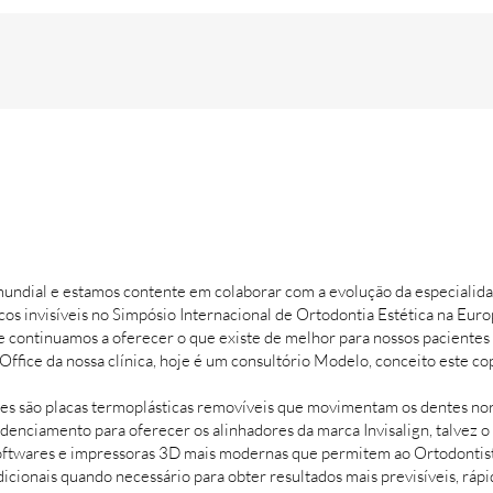
 mundial e estamos contente em colaborar com a evolução da especiali
os invisíveis no Simpósio Internacional de Ortodontia Estética na Eu
 continuamos a oferecer o que existe de melhor para nossos pacientes
ffice da nossa clínica, hoje é um consultório Modelo, conceito este c
es são placas termoplásticas removíveis que movimentam os dentes nor
denciamento para oferecer os alinhadores da marca Invisalign, talvez o
softwares e impressoras 3D mais modernas que permitem ao Ortodontist
adicionais quando necessário para obter resultados mais previsíveis, rá