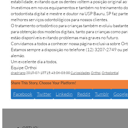
estabilidade, evitando que os dentes voltem a posição original ao
Investimos em novos equipamentos e também no treinamento dos 
ortodontista digital e mestre e doutor na USP Bauru, SP faz par
melhores serviços odontológicos para nossos clientes.
O tratamento ortodôntico para crianças também evoluiu bastante
para obtenção dos modelos digitais, tanto para crianças como pa
estão disponíveis evitando problemas mais graves no futuro.
Convidamos a todos a conhecer nossa página exclusiva sobre Orto
Estamos sempre a disposição no telefone (12) 3207-2749 ou pel
alemão.
Um excelente dia a todos,
Equipe Orthoi
dradriano
2018-07-18T15:43:06-03:00
Curiosidades
,
Orthoi
,
Ortodontia
|
Share This Story, Choose Your Platform!
Facebook
Twitter
Linkedin
Reddit
Tumblr
Google