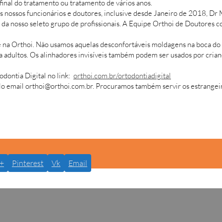
 final do tratamento ou tratamento de vários anos.
nossos funcionários e doutores, inclusive desde Janeiro de 2018, Dr 
te da nosso seleto grupo de profissionais. A Equipe Orthoi de Doutores
 na Orthoi. Não usamos aquelas desconfortáveis moldagens na boca do p
ra adultos. Os alinhadores invisíveis também podem ser usados por cria
dontia Digital no link:
orthoi.com.br/ortodontiadigital
o email orthoi@orthoi.com.br. Procuramos também servir os estrangeir
+
Pinterest
Vk
Email