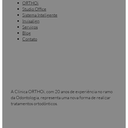
ORTHOi
Studio Office
Sistema Inteligente
Invisalign
Serviços
Blog
Contato
A Clínica ORTHOi, com 20 anos de experiência no ramo
da Odontologia, representa uma nova forma de realizar
tratamentos ortodônticos.