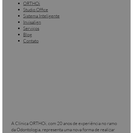
ORTHOi
Studio Office
Sistema Inteligente
Invisalign
Serviços
Blog
Contato
A Clínica ORTHOi, com 20 anos de experiência no ramo
da Odontologia, representa uma nova forma de realizar