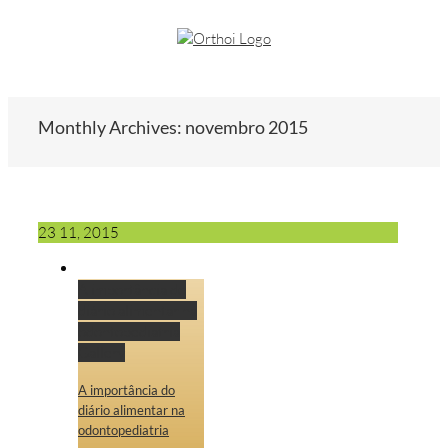
Monthly Archives:
novembro 2015
23
11, 2015
A importância do
diário alimentar na
odontopediatria
Gallery
A importância do
diário alimentar na
odontopediatria